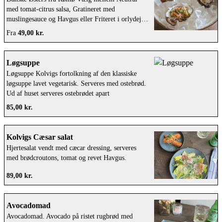
med tomat-citrus salsa, Gratineret med
muslingesauce og Havgus eller Friteret i orlydej
med tatarsauce
Fra
49,00 kr.
Løgsuppe
Løgsuppe Kolvigs fortolkning af den klassiske
løgsuppe lavet vegetarisk. Serveres med ostebrød.
Ud af huset serveres ostebrødet apart
85,00 kr.
Kolvigs Cæsar salat
Hjertesalat vendt med cæcar dressing, serveres
med brødcroutons, tomat og revet Havgus.
89,00 kr.
Avocadomad
Avocadomad. Avocado på ristet rugbrød med