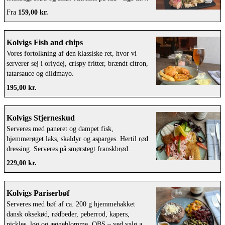
stille på bordet. Inklusive brød og smør. Fadene
Fra
159,00 kr.
skal retur senest 2 dage efter Kan også pakkes i
engangsemballage hvis dette ønskes.
Kolvigs Fish and chips
Vores fortolkning af den klassiske ret, hvor vi
serverer sej i orlydej, crispy fritter, brændt citron,
tatarsauce og dildmayo.
195,00 kr.
Kolvigs Stjerneskud
Serveres med paneret og dampet fisk,
hjemmerøget laks, skaldyr og asparges. Hertil rød
dressing. Serveres på smørstegt franskbrød.
229,00 kr.
Kolvigs Pariserbøf
Serveres med bøf af ca. 200 g hjemmehakket
dansk oksekød, rødbeder, peberrod, kapers,
pickles, løg og æggeblomme. OBS – ved valg af