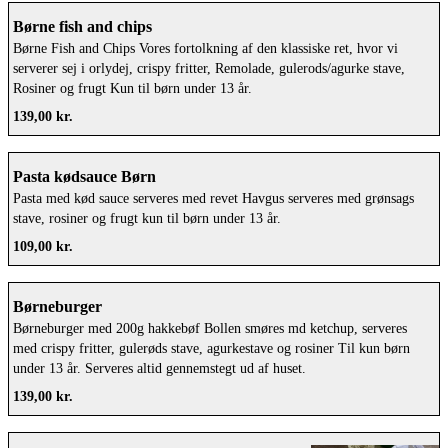
ingen stegegrad er angivet, leveres bøfferne som
vegansk 1 bøf på ca. 100 g . kr. 210,- 2x bøf på
udgangspunkt gennemstegte. Vær opmærksom på,
Børne fish and chips
ca. 100 g. kr. 255,- Tilkøb: Få din bøf som
at stegegraden kan ændre sig en smule under
Børne Fish and Chips Vores fortolkning af den klassiske ret, hvor vi
peberbøf - stegt med groft peber og stærk sennep.
transport og emballering. Bøffer, der ønskes
serverer sej i orlydej, crispy fritter, Remolade, gulerods/agurke stave,
kr. + 25,- Sauce Bearnaise. kr. 40,- Pebersauce.
serveret som andet end gennemstegte, hviler inden
Rosiner og frugt Kun til børn under 13 år.
kr. 40,- Whisky sauce . kr. 40,- Lille grøn salat.
pakning for at opnå den ønskede stegegrad. Dette
kr. 55,- OBS – ved valg af bøffer ud af huset Af
139,00 kr.
betyder, at kødet pakkes ved en lavere temperatur
hensyn til fødevaresikkerhed anbefaler vi, at
end gennemstegte bøffer. Under transport vil
hakkebøffer serveres gennemstegte ved ud af
temperaturen falde yderligere, og kødet kan
huset-arrangementer. Ønskes en anden stegegrad,
Pasta kødsauce Børn
derfor opleves som lunt ved servering.
bedes dette oplyst ved bestilling. Hvis ingen
Pasta med kød sauce serveres med revet Havgus serveres med grønsags
stegegrad er angivet, leveres bøfferne som
stave, rosiner og frugt kun til børn under 13 år.
udgangspunkt gennemstegte. Vær opmærksom på,
109,00 kr.
at stegegraden kan ændre sig en smule under
transport og emballering. Bøffer, der ønskes
serveret som andet end gennemstegte, hviler inden
Børneburger
pakning for at opnå den ønskede stegegrad. Dette
Børneburger med 200g hakkebøf Bollen smøres md ketchup, serveres
betyder, at kødet pakkes ved en lavere temperatur
med crispy fritter, gulerøds stave, agurkestave og rosiner Til kun børn
end gennemstegte bøffer. Under transport vil
under 13 år. Serveres altid gennemstegt ud af huset.
temperaturen falde yderligere, og kødet kan
derfor opleves som lunt ved servering.
139,00 kr.