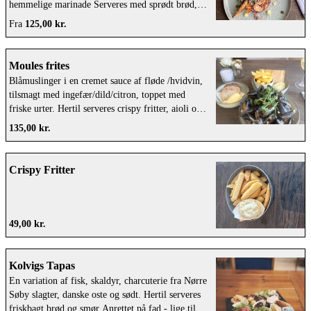
hemmelige marinade Serveres med sprødt brød,
kapers, syltede rødløg, dildmayo, rodfrugtechips
Fra
125,00 kr.
og revet peberrod
Moules frites
Blåmuslinger i en cremet sauce af fløde /hvidvin,
tilsmagt med ingefær/dild/citron, toppet med
friske urter. Hertil serveres crispy fritter, aioli og
brød.
135,00 kr.
Crispy Fritter
49,00 kr.
Kolvigs Tapas
En variation af fisk, skaldyr, charcuterie fra Nørre
Søby slagter, danske oste og sødt. Hertil serveres
friskbagt brød og smør Anrettet på fad - lige til at