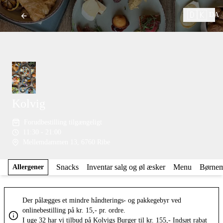
🇩🇰
DA
Kolvig
Forudbestilling tilgængeligt
11:30 - 21:00
Mellemdammen 13, 6760 Ribe
Snacks
Inventar salg og øl æsker
Menu
Børne
Allergener
Der pålægges et mindre håndterings- og pakkegebyr ved
onlinebestilling på kr. 15,- pr. ordre.
I uge 32 har vi tilbud på Kolvigs Burger til kr. 155,- Indsæt rabat